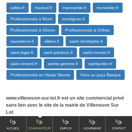
celles.fr
mareuil.fr
marmande.fr
monestier.fr
Professionnels à Mont
montignac.fr
Professionnels à Oloron
Professionnels à Orthez
sauveterre.fr
villiers.fr
saint-christophe.fr
saint-leger.fr
saint-pardoux.fr
saint-romain.fr
saint-vincent.fr
sainte-gemme.fr
saintjunien.fr
Professionnels en Haute Vienne
Vivre au pays Basque
www.villeneuve-sur-lot.fr est un site commercial privé
sans lien avec le site de la mairie de Villeneuve Sur
Lot
ACCUEIL
COMPARATEUR
EMPLOI
GOURMAND
CONTACT