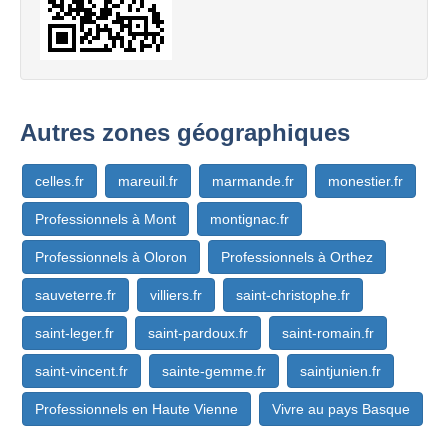
Autres zones géographiques
celles.fr
mareuil.fr
marmande.fr
monestier.fr
Professionnels à Mont
montignac.fr
Professionnels à Oloron
Professionnels à Orthez
sauveterre.fr
villiers.fr
saint-christophe.fr
saint-leger.fr
saint-pardoux.fr
saint-romain.fr
saint-vincent.fr
sainte-gemme.fr
saintjunien.fr
Professionnels en Haute Vienne
Vivre au pays Basque