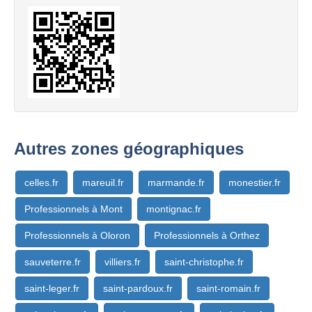
Autres zones géographiques
celles.fr
mareuil.fr
marmande.fr
monestier.fr
Professionnels à Mont
montignac.fr
Professionnels à Oloron
Professionnels à Orthez
sauveterre.fr
villiers.fr
saint-christophe.fr
saint-leger.fr
saint-pardoux.fr
saint-romain.fr