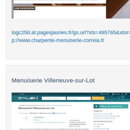
logc258.at.pagesjaunes.fr/go.url?xts=485765&xto
p://www.charpente-menuiserie-correia.fr
Menuiserie Villeneuve-sur-Lot